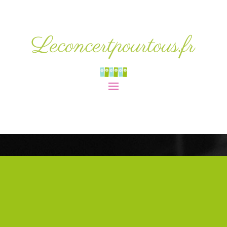
Leconcertpourtous.fr