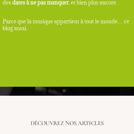
des
dates à ne pas manquer
, et bien plus encore.
Parce que la musique appartient à tout le monde… ce
blog aussi.
DÉCOUVREZ NOS ARTICLES