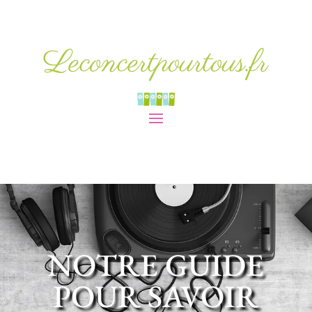
Leconcertpourtous.fr
NOTRE GUIDE
POUR SAVOIR