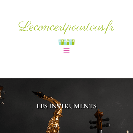
Leconcertpourtous.fr
LES INSTRUMENTS