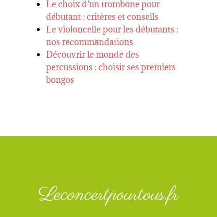
Le choix d’un trombone pour
débutant : critères et conseils
Le violoncelle pour les débutants :
nos recommandations
Découvrir le monde des
percussions : choisir ses premiers
bongos
Leconcertpourtous.fr