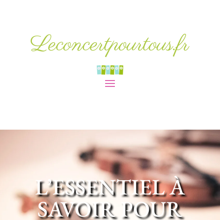
Leconcertpourtous.fr
L’ESSENTIEL À
SAVOIR POUR