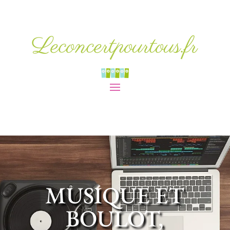
Leconcertpourtous.fr
MUSIQUE ET
BOULOT,