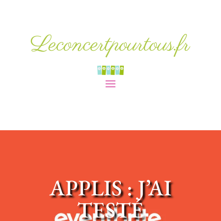
Leconcertpourtous.fr
APPLIS : J’AI
TESTÉ