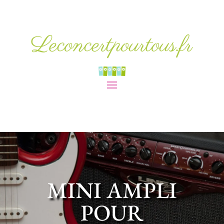
Leconcertpourtous.fr
MINI AMPLI
POUR