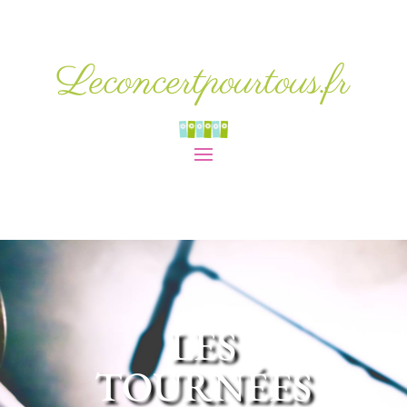
Leconcertpourtous.fr
LES
TOURNÉES