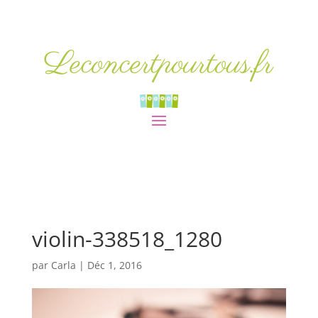
Leconcertpourtous.fr
violin-338518_1280
par
Carla
|
Déc 1, 2016