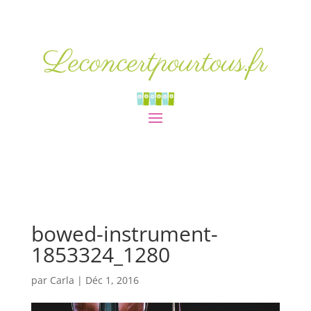
Leconcertpourtous.fr
bowed-instrument-
1853324_1280
par
Carla
|
Déc 1, 2016